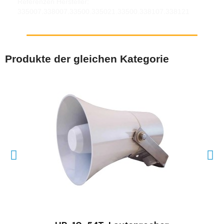
Referenzen Hersteller:
335007.338007.33500.335021.33500.338107.338121
Produkte der gleichen Kategorie
SCHNELLANSICHT