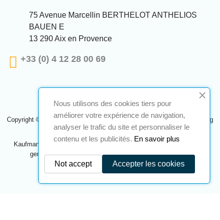
75 Avenue Marcellin BERTHELOT ANTHELIOS
BAUEN E
13 290 Aix en Provence
+33 (0) 4 12 28 00 69
Nous utilisons des cookies tiers pour
améliorer votre expérience de navigation,
Copyright © 2024 A2S ATEX. Alle Rechte vorbehalten. Eine Realisierung
analyser le trafic du site et personnaliser le
Navilog
contenu et les publicités.
En savoir plus
Kaufmann, der von der offensichtlichen Meinung des Unternehmens
genehmigt wurde,
Klicken Sie hier, um es zu überprüfen
.
Not accept
Accepter les cookies