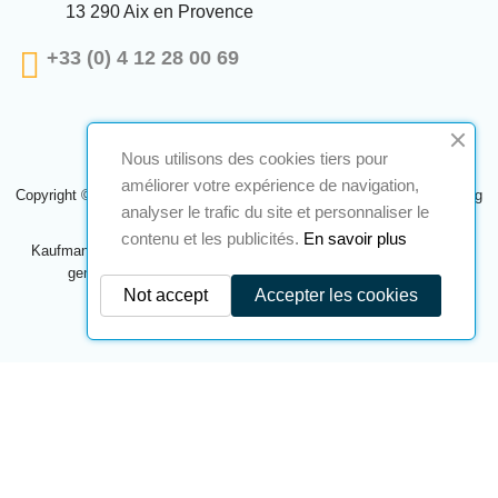
13 290 Aix en Provence
+33 (0) 4 12 28 00 69
Nous utilisons des cookies tiers pour
améliorer votre expérience de navigation,
Copyright © 2024 A2S ATEX. Alle Rechte vorbehalten. Eine Realisierung
analyser le trafic du site et personnaliser le
Navilog
contenu et les publicités.
En savoir plus
Kaufmann, der von der offensichtlichen Meinung des Unternehmens
genehmigt wurde,
Klicken Sie hier, um es zu überprüfen
.
Not accept
Accepter les cookies