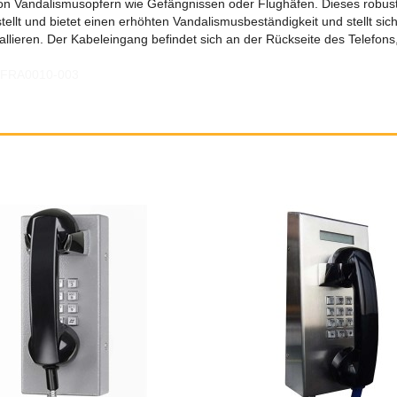
von Vandalismusopfern wie Gefängnissen oder Flughäfen. Dieses robust
llt und bietet einen erhöhten Vandalismusbeständigkeit und stellt sic
stallieren. Der Kabeleingang befindet sich an der Rückseite des Telefo
, FRA0010-003