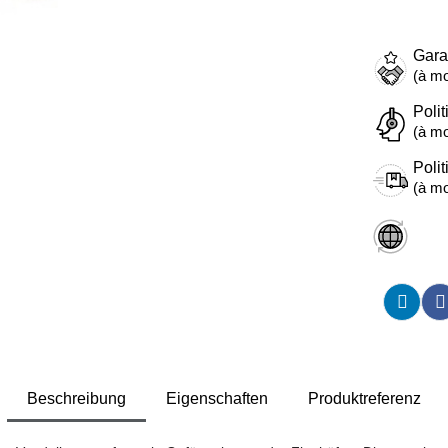
Gara
(à mo
Polit
(à mo
Polit
(à mo
Beschreibung
Eigenschaften
Produktreferenz