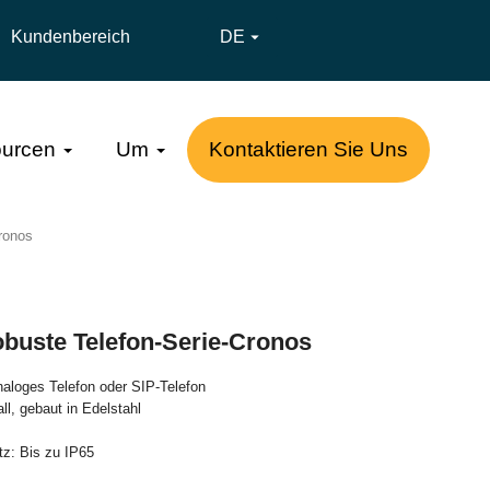
Kundenbereich
DE

urcen
Um
Kontaktieren Sie Uns
Cronos
obuste Telefon-Serie-Cronos
naloges Telefon oder SIP-Telefon
ll, gebaut in Edelstahl
tz: Bis zu IP65