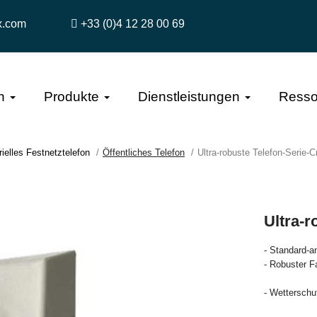
x.com
+33 (0)4 12 28 00 69
n
Produkte
Dienstleistungen
Resso
rielles Festnetztelefon
Öffentliches Telefon
Ultra-robuste Telefon-Serie-
Ultra-r
- Standard-a
- Robuster Fa
- Wetterschu