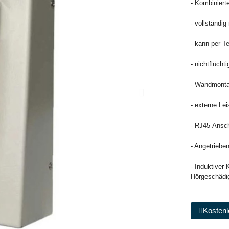
- Kombiniert
- vollständig
- kann per Te
- nichtflücht
- Wandmontag
- externe Le
- RJ45-Ansch
- Angetriebe
- Induktiver
Hörgeschädig
Kostenl