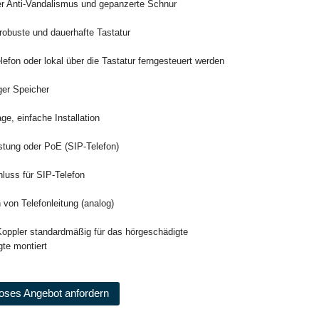
er Anti-Vandalismus und gepanzerte Schnur
 robuste und dauerhafte Tastatur
lefon oder lokal über die Tastatur ferngesteuert werden
iger Speicher
e, einfache Installation
istung oder PoE (SIP-Telefon)
luss für SIP-Telefon
n von Telefonleitung (analog)
 Koppler standardmäßig für das hörgeschädigte
te montiert
oses Angebot anfordern