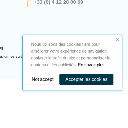
+33 (0) 4 12 28 00 69
Nous utilisons des cookies tiers pour
og
améliorer votre expérience de navigation,
er, um es zu überprüfen
.
analyser le trafic du site et personnaliser le
contenu et les publicités.
En savoir plus
Not accept
Accepter les cookies