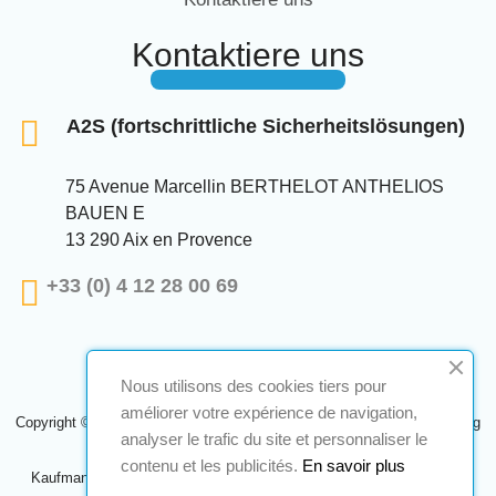
Kontaktiere uns
A2S (fortschrittliche Sicherheitslösungen)
75 Avenue Marcellin BERTHELOT ANTHELIOS
BAUEN E
13 290 Aix en Provence
+33 (0) 4 12 28 00 69
Nous utilisons des cookies tiers pour
améliorer votre expérience de navigation,
Copyright © 2024 A2S ATEX. Alle Rechte vorbehalten. Eine Realisierung
analyser le trafic du site et personnaliser le
Navilog
contenu et les publicités.
En savoir plus
Kaufmann, der von der offensichtlichen Meinung des Unternehmens