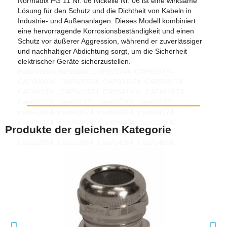
Normadix PG 11 Nr. 06 Nickelle Nr. 06 ist eine wirksame
Lösung für den Schutz und die Dichtheit von Kabeln in
Industrie- und Außenanlagen. Dieses Modell kombiniert
eine hervorragende Korrosionsbeständigkeit und einen
Schutz vor äußerer Aggression, während er zuverlässiger
und nachhaltiger Abdichtung sorgt, um die Sicherheit
elektrischer Geräte sicherzustellen.
Referenzen Hersteller: CAP600704, CAP600774,
CAP600904, CAP600974, CAP601104, CAP601174,
CAP601304, CAP601374, CAP601604, CAP601674,
Cap602104, cap602174, cap602904, cap602974,
cap603604, cap603674, cap604204, cap604274,
cap604804, cap604874, Cap604884, cap610904,
Produkte der gleichen Kategorie
cap611104, cap611304, cap611604, cap612104,
cap612904, cap613604, cap614204, cap614804,
cap614884