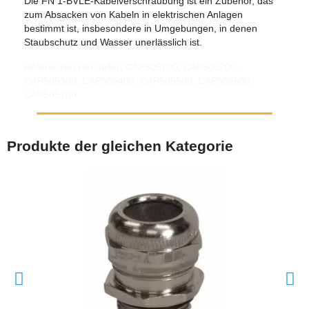
Die FN 1-BVLE-Kabelverschraubung ist ein Zubehör, das
zum Absacken von Kabeln in elektrischen Anlagen
bestimmt ist, insbesondere in Umgebungen, in denen
Staubschutz und Wasser unerlässlich ist.
Referenzen Hersteller: CAP505100, CAP505200,
CAP505300, CAP505400, CAP505500, CAP505600,
CAP505700
Produkte der gleichen Kategorie