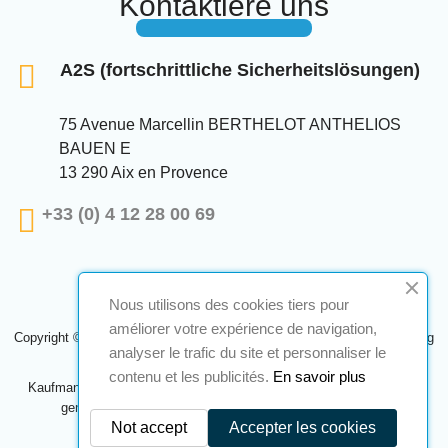
Kontaktiere uns
A2S (fortschrittliche Sicherheitslösungen)
75 Avenue Marcellin BERTHELOT ANTHELIOS
BAUEN E
13 290 Aix en Provence
+33 (0) 4 12 28 00 69
Nous utilisons des cookies tiers pour
améliorer votre expérience de navigation,
Copyright © 2024 A2S ATEX. Alle Rechte vorbehalten. Eine Realisierung
analyser le trafic du site et personnaliser le
Navilog
contenu et les publicités.
En savoir plus
Kaufmann, der von der offensichtlichen Meinung des Unternehmens
genehmigt wurde,
Klicken Sie hier, um es zu überprüfen
.
Not accept
Accepter les cookies