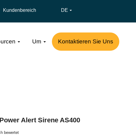
Kundenbereich
DE

urcen
Um
Kontaktieren Sie Uns
 Power Alert Sirene AS400
ich bewertet