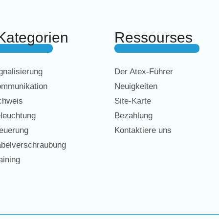
Kategorien
Ressourses
nalisierung
Der Atex-Führer
mmunikation
Neuigkeiten
chweis
Site-Karte
leuchtung
Bezahlung
euerung
Kontaktiere uns
belverschraubung
ining