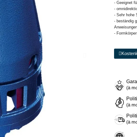
- Geeignet 
- omnidirekt
- Sehr hohe 
- beständig
Anweisungen 
- Formkörper 
Kostenl
Gara
(à mo
Polit
(à mo
Polit
(à mo