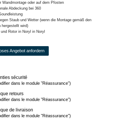
für Wandmontage oder auf dem Pfosten
ionale Abdeckung bei 360
Soundleistung
 gegen Staub und Wetter (wenn die Montage gemäß den
hergestellt wird)
und Rotor in Noryl in Noryl
oses Angebot anfordern
nties sécurité
difier dans le module "Réassurance")
ique retours
difier dans le module "Réassurance")
ique de livraison
difier dans le module "Réassurance")