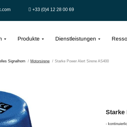
x.com
+33 (0)4 12 28 00 69
n
Produkte
Dienstleistungen
Resso
elles Signalhorn
Motorsirene
Starke Power Alert Sirene AS400
Starke
- kontinuierl