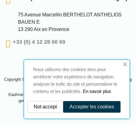
75 Avenue Marcellin BERTHELOT ANTHELIOS
BAUEN E
13 290 Aix en Provence
+33 (0) 4 12 28 00 69
Nous utilisons des cookies tiers pour
améliorer votre expérience de navigation,
Copyright © 2024 A2S ATEX. Alle Rechte vorbehalten. Eine Realisierung
analyser le trafic du site et personnaliser le
Navilog
contenu et les publicités.
En savoir plus
Kaufmann, der von der offensichtlichen Meinung des Unternehmens
genehmigt wurde,
Klicken Sie hier, um es zu überprüfen
.
Not accept
Accepter les cookies