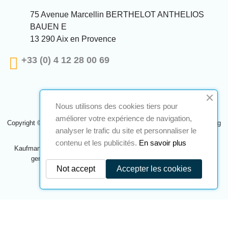
75 Avenue Marcellin BERTHELOT ANTHELIOS
BAUEN E
13 290 Aix en Provence
+33 (0) 4 12 28 00 69
Nous utilisons des cookies tiers pour
améliorer votre expérience de navigation,
Copyright © 2024 A2S ATEX. Alle Rechte vorbehalten. Eine Realisierung
analyser le trafic du site et personnaliser le
Navilog
contenu et les publicités.
En savoir plus
Kaufmann, der von der offensichtlichen Meinung des Unternehmens
genehmigt wurde,
Klicken Sie hier, um es zu überprüfen
.
Not accept
Accepter les cookies