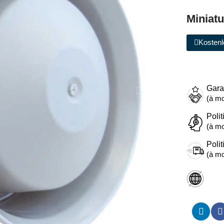
Miniatu
Kostenl
Gara
(à mo
Polit
(à mo
Polit
(à mo