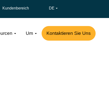
Kundenbereich
DE

urcen
Um
Kontaktieren Sie Uns