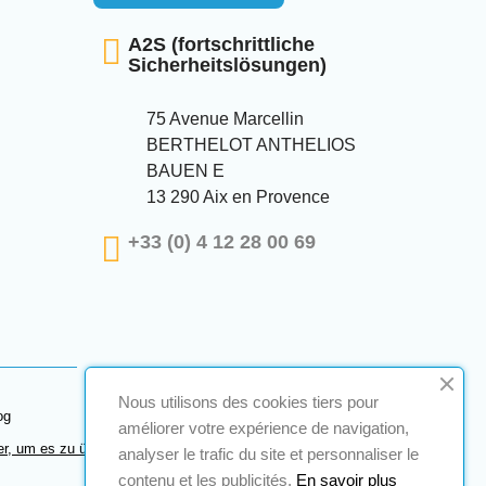
A2S (fortschrittliche
Sicherheitslösungen)
75 Avenue Marcellin
BERTHELOT ANTHELIOS
BAUEN E
13 290 Aix en Provence
+33 (0) 4 12 28 00 69
Nous utilisons des cookies tiers pour
og
améliorer votre expérience de navigation,
er, um es zu überprüfen
.
analyser le trafic du site et personnaliser le
contenu et les publicités.
En savoir plus