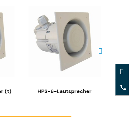
SCHNELLANSICHT
 (t)
HPS-6-Lautsprecher
Lau