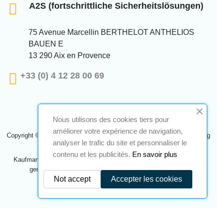
A2S (fortschrittliche Sicherheitslösungen)
75 Avenue Marcellin BERTHELOT ANTHELIOS
BAUEN E
13 290 Aix en Provence
+33 (0) 4 12 28 00 69
Nous utilisons des cookies tiers pour
améliorer votre expérience de navigation,
Copyright © 2024 A2S ATEX. Alle Rechte vorbehalten. Eine Realisierung
analyser le trafic du site et personnaliser le
Navilog
contenu et les publicités.
En savoir plus
Kaufmann, der von der offensichtlichen Meinung des Unternehmens
genehmigt wurde,
Klicken Sie hier, um es zu überprüfen
.
Not accept
Accepter les cookies