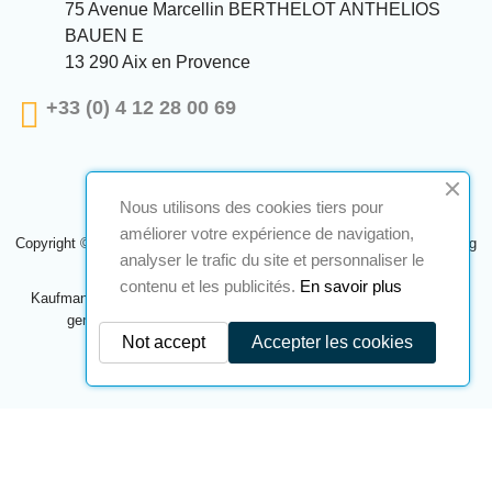
75 Avenue Marcellin BERTHELOT ANTHELIOS
BAUEN E
13 290 Aix en Provence
+33 (0) 4 12 28 00 69
Nous utilisons des cookies tiers pour
améliorer votre expérience de navigation,
Copyright © 2024 A2S ATEX. Alle Rechte vorbehalten. Eine Realisierung
analyser le trafic du site et personnaliser le
Navilog
contenu et les publicités.
En savoir plus
Kaufmann, der von der offensichtlichen Meinung des Unternehmens
genehmigt wurde,
Klicken Sie hier, um es zu überprüfen
.
Not accept
Accepter les cookies