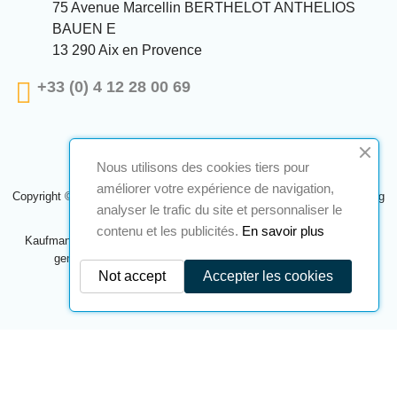
75 Avenue Marcellin BERTHELOT ANTHELIOS
BAUEN E
13 290 Aix en Provence
+33 (0) 4 12 28 00 69
Nous utilisons des cookies tiers pour
améliorer votre expérience de navigation,
Copyright © 2024 A2S ATEX. Alle Rechte vorbehalten. Eine Realisierung
analyser le trafic du site et personnaliser le
Navilog
contenu et les publicités.
En savoir plus
Kaufmann, der von der offensichtlichen Meinung des Unternehmens
genehmigt wurde,
Klicken Sie hier, um es zu überprüfen
.
Not accept
Accepter les cookies