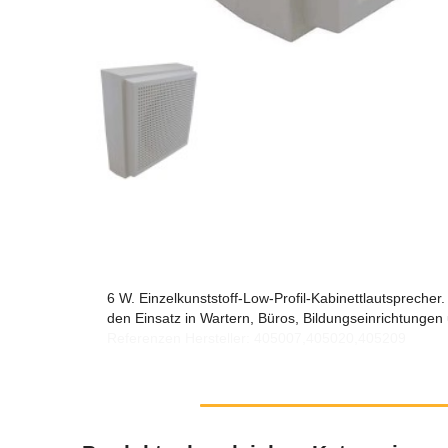
6 W. Einzelkunststoff-Low-Profil-Kabinettlautsprecher
den Einsatz in Wartern, Büros, Bildungseinrichtungen 
Referenzen Hersteller: 405007,405020,405209