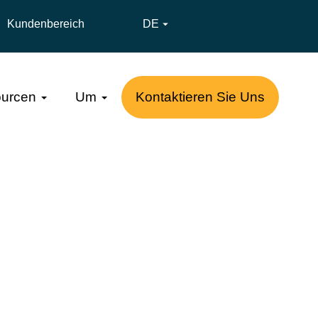
Kundenbereich
DE

urcen
Um
Kontaktieren Sie Uns