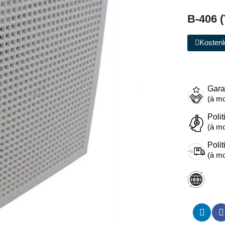
B-406 (
Kostenl
Gara
(à mo
Polit
(à mo
Polit
(à mo