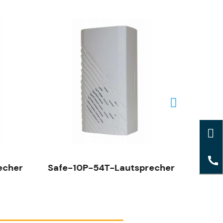
SCHNELLANSICHT
echer
Safe-10P-54T-Lautsprecher
BLC-