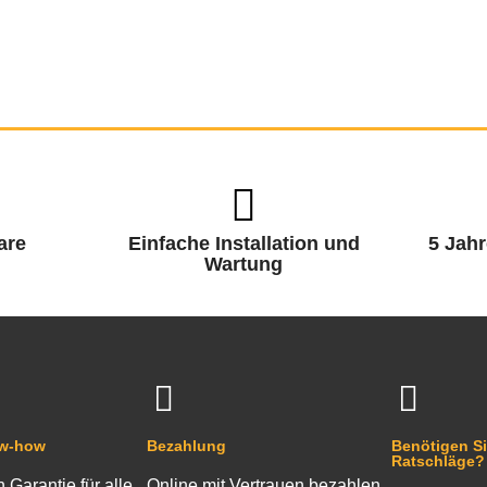
are
Einfache Installation und
5 Jahr
Wartung
ow-how
Bezahlung
Benötigen Si
Ratschläge?
n Garantie für alle
Online mit Vertrauen bezahlen