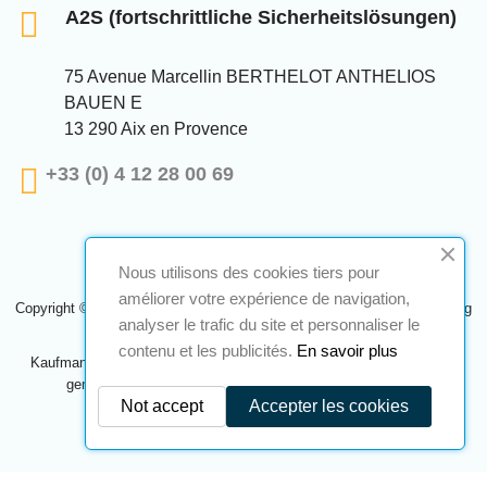
A2S (fortschrittliche Sicherheitslösungen)
75 Avenue Marcellin BERTHELOT ANTHELIOS
BAUEN E
13 290 Aix en Provence
+33 (0) 4 12 28 00 69
Nous utilisons des cookies tiers pour
améliorer votre expérience de navigation,
Copyright © 2024 A2S ATEX. Alle Rechte vorbehalten. Eine Realisierung
analyser le trafic du site et personnaliser le
Navilog
contenu et les publicités.
En savoir plus
Kaufmann, der von der offensichtlichen Meinung des Unternehmens
genehmigt wurde,
Klicken Sie hier, um es zu überprüfen
.
Not accept
Accepter les cookies