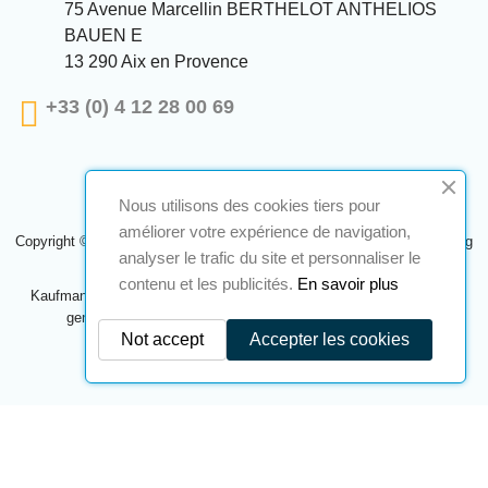
75 Avenue Marcellin BERTHELOT ANTHELIOS
BAUEN E
13 290 Aix en Provence
+33 (0) 4 12 28 00 69
Nous utilisons des cookies tiers pour
améliorer votre expérience de navigation,
Copyright © 2024 A2S ATEX. Alle Rechte vorbehalten. Eine Realisierung
analyser le trafic du site et personnaliser le
Navilog
contenu et les publicités.
En savoir plus
Kaufmann, der von der offensichtlichen Meinung des Unternehmens
genehmigt wurde,
Klicken Sie hier, um es zu überprüfen
.
Not accept
Accepter les cookies