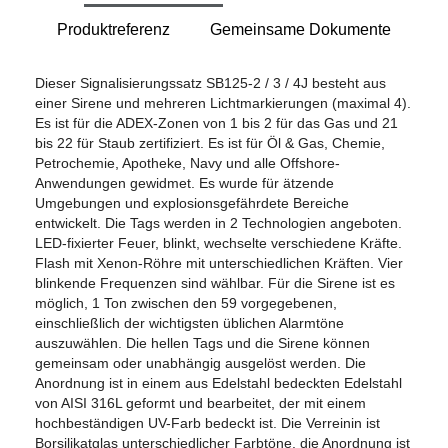
Produktreferenz
Gemeinsame Dokumente
Dieser Signalisierungssatz SB125-2 / 3 / 4J besteht aus
einer Sirene und mehreren Lichtmarkierungen (maximal 4).
Es ist für die ADEX-Zonen von 1 bis 2 für das Gas und 21
bis 22 für Staub zertifiziert. Es ist für Öl & Gas, Chemie,
Petrochemie, Apotheke, Navy und alle Offshore-
Anwendungen gewidmet. Es wurde für ätzende
Umgebungen und explosionsgefährdete Bereiche
entwickelt. Die Tags werden in 2 Technologien angeboten.
LED-fixierter Feuer, blinkt, wechselte verschiedene Kräfte.
Flash mit Xenon-Röhre mit unterschiedlichen Kräften. Vier
blinkende Frequenzen sind wählbar. Für die Sirene ist es
möglich, 1 Ton zwischen den 59 vorgegebenen,
einschließlich der wichtigsten üblichen Alarmtöne
auszuwählen. Die hellen Tags und die Sirene können
gemeinsam oder unabhängig ausgelöst werden. Die
Anordnung ist in einem aus Edelstahl bedeckten Edelstahl
von AISI 316L geformt und bearbeitet, der mit einem
hochbeständigen UV-Farb bedeckt ist. Die Verreinin ist
Borsilikatglas unterschiedlicher Farbtöne, die Anordnung ist