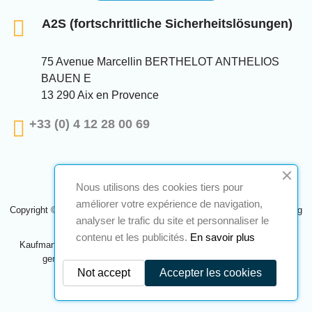
A2S (fortschrittliche Sicherheitslösungen)
75 Avenue Marcellin BERTHELOT ANTHELIOS
BAUEN E
13 290 Aix en Provence
+33 (0) 4 12 28 00 69
Nous utilisons des cookies tiers pour
améliorer votre expérience de navigation,
Copyright © 2024 A2S ATEX. Alle Rechte vorbehalten. Eine Realisierung
analyser le trafic du site et personnaliser le
Navilog
contenu et les publicités.
En savoir plus
Kaufmann, der von der offensichtlichen Meinung des Unternehmens
genehmigt wurde,
Klicken Sie hier, um es zu überprüfen
.
Not accept
Accepter les cookies