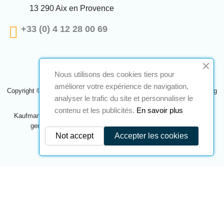
13 290 Aix en Provence
+33 (0) 4 12 28 00 69
Nous utilisons des cookies tiers pour
améliorer votre expérience de navigation,
Copyright © 2024 A2S ATEX. Alle Rechte vorbehalten. Eine Realisierung
analyser le trafic du site et personnaliser le
Navilog
contenu et les publicités.
En savoir plus
Kaufmann, der von der offensichtlichen Meinung des Unternehmens
genehmigt wurde,
Klicken Sie hier, um es zu überprüfen
.
Not accept
Accepter les cookies