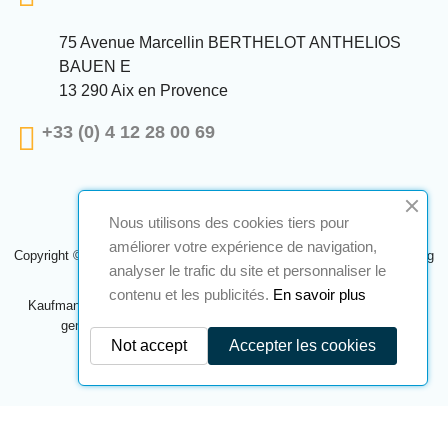
75 Avenue Marcellin BERTHELOT ANTHELIOS
BAUEN E
13 290 Aix en Provence
+33 (0) 4 12 28 00 69
Nous utilisons des cookies tiers pour
améliorer votre expérience de navigation,
Copyright © 2024 A2S ATEX. Alle Rechte vorbehalten. Eine Realisierung
analyser le trafic du site et personnaliser le
Navilog
contenu et les publicités.
En savoir plus
Kaufmann, der von der offensichtlichen Meinung des Unternehmens
genehmigt wurde,
Klicken Sie hier, um es zu überprüfen
.
Not accept
Accepter les cookies