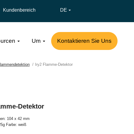
Kundenbereich
DE

urcen
Um
Kontaktieren Sie Uns
Flammendetektion
Iry2 Flamme-Detektor
lamme-Detektor
en: 104 x 42 mm
25g Farbe: weiß