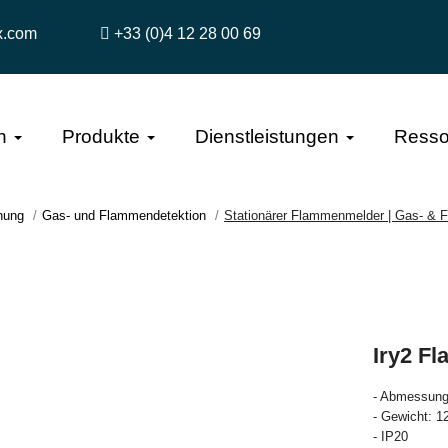
x.com
+33 (0)4 12 28 00 69
n
Produkte
Dienstleistungen
Resso
hung
Gas- und Flammendetektion
Stationärer Flammenmelder | Gas- & 
Iry2 F
- Abmessung
- Gewicht: 1
- IP20