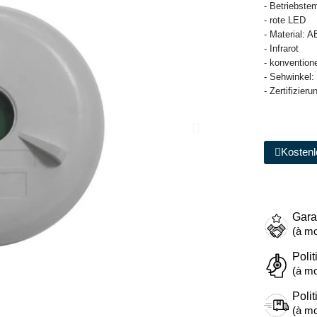
- Betriebstem
- rote LED
- Material:
- Infrarot
- konvention
- Sehwinkel:
- Zertifizie
Kostenl
Gara
(à mo
Polit
(à mo
Polit
(à mo