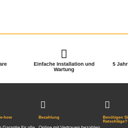
are
Einfache Installation und
5 Jahr
Wartung
ow-how
Bezahlung
Benötigen Si
Ratschläge?
n Garantie für alle
Online mit Vertrauen bezahlen