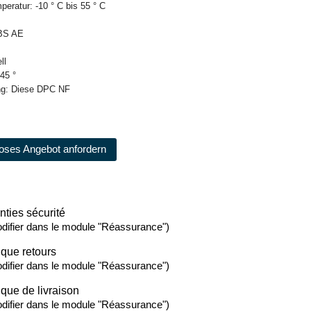
peratur: -10 ° C bis 55 ° C
 ABS AE
ell
 45 °
rung: Diese DPC NF
oses Angebot anfordern
nties sécurité
difier dans le module "Réassurance")
ique retours
difier dans le module "Réassurance")
ique de livraison
difier dans le module "Réassurance")