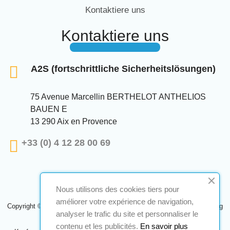
Kontaktiere uns
Kontaktiere uns
A2S (fortschrittliche Sicherheitslösungen)
75 Avenue Marcellin BERTHELOT ANTHELIOS
BAUEN E
13 290 Aix en Provence
+33 (0) 4 12 28 00 69
Nous utilisons des cookies tiers pour
améliorer votre expérience de navigation,
Copyright © 2024 A2S ATEX. Alle Rechte vorbehalten. Eine Realisierung
analyser le trafic du site et personnaliser le
Navilog
contenu et les publicités.
En savoir plus