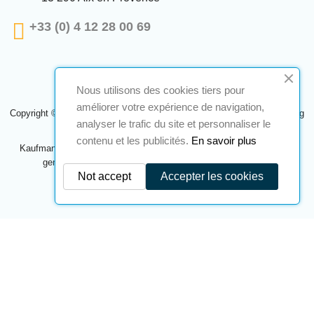
+33 (0) 4 12 28 00 69
Nous utilisons des cookies tiers pour
améliorer votre expérience de navigation,
Copyright © 2024 A2S ATEX. Alle Rechte vorbehalten. Eine Realisierung
analyser le trafic du site et personnaliser le
Navilog
contenu et les publicités.
En savoir plus
Kaufmann, der von der offensichtlichen Meinung des Unternehmens
genehmigt wurde,
Klicken Sie hier, um es zu überprüfen
.
Not accept
Accepter les cookies