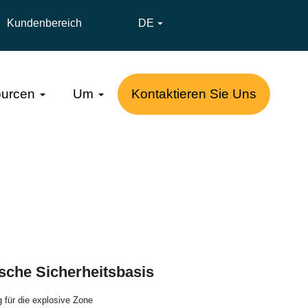
Kundenbereich
DE

urcen
Um
Kontaktieren Sie Uns
ische Sicherheitsbasis
 für die explosive Zone