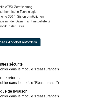
ß
elle ATEX-Zertifizierung
nd thermische Technologie
e eine 360 ° -Sision ermöglichen
ge mit der Basis (nicht mitgeliefert)
ronik in der Basis
oses Angebot anfordern
nties sécurité
difier dans le module "Réassurance")
ique retours
difier dans le module "Réassurance")
ique de livraison
difier dans le module "Réassurance")