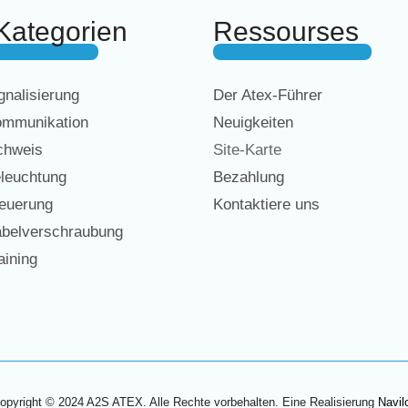
Kategorien
Ressourses
nalisierung
Der Atex-Führer
mmunikation
Neuigkeiten
chweis
Site-Karte
leuchtung
Bezahlung
euerung
Kontaktiere uns
belverschraubung
ining
opyright © 2024 A2S ATEX. Alle Rechte vorbehalten. Eine Realisierung
Navil