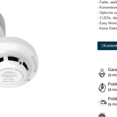
- Farbe: wei
- Konvention
- Optische u
- 2 LEDs, di
- Easy Monta
- Keine Elekt
Kostenl
Gara
(à mo
Polit
(à mo
Polit
(à mo