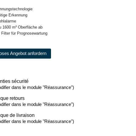
kennungstechnologie
eitige Erkennung
Fehlalarme
zu 1600 m² Oberfläche ab
er Filter für Prognosewartung
oses Angebot anfordern
nties sécurité
difier dans le module "Réassurance")
ique retours
difier dans le module "Réassurance")
ique de livraison
difier dans le module "Réassurance")