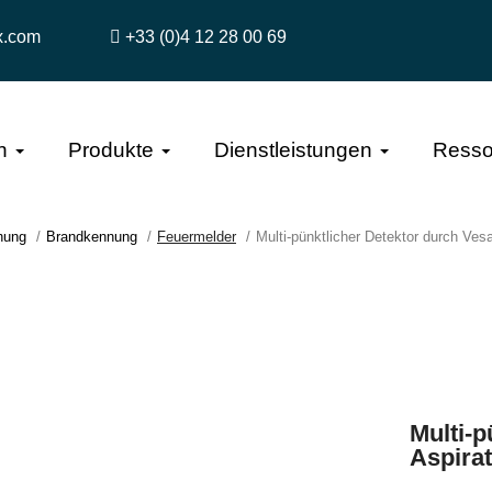
x.com
+33 (0)4 12 28 00 69
n
Produkte
Dienstleistungen
Resso
hung
Brandkennung
Feuermelder
Multi-pünktlicher Detektor durch Ves
Multi-p
Aspira