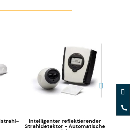
SCHNELLANSICHT
strahl-
Intelligenter reflektierender
Marin
Strahldetektor - Automatische
R