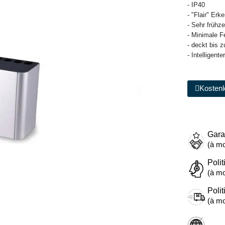
- IP40
- "Flair" Er
- Sehr frühz
- Minimale 
- deckt bis 
- Intelligent
Kostenl
Gara
(à mo
Polit
(à mo
Polit
(à mo