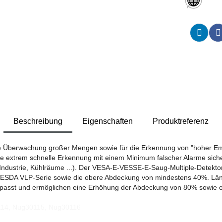
Beschreibung
Eigenschaften
Produktreferenz
e Überwachung großer Mengen sowie für die Erkennung von "hoher Empf
 extrem schnelle Erkennung mit einem Minimum falscher Alarme sicher
Industrie, Kühlräume ...). Der VESA-E-VESSE-E-Saug-Multiple-Detekto
ie VESDA VLP-Serie sowie die obere Abdeckung von mindestens 40%. Lä
epasst und ermöglichen eine Erhöhung der Abdeckung von 80% sowie ei
114, Nug30115, Nug30116