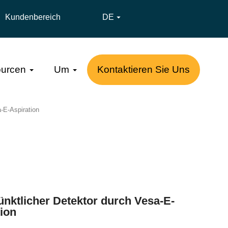
Kundenbereich
DE

urcen
Um
Kontaktieren Sie Uns
a-E-Aspiration
ünktlicher Detektor durch Vesa-E-
tion