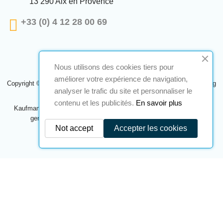
13 290 Aix en Provence
+33 (0) 4 12 28 00 69
Nous utilisons des cookies tiers pour
améliorer votre expérience de navigation,
Copyright © 2024 A2S ATEX. Alle Rechte vorbehalten. Eine Realisierung
analyser le trafic du site et personnaliser le
Navilog
contenu et les publicités.
En savoir plus
Kaufmann, der von der offensichtlichen Meinung des Unternehmens
genehmigt wurde,
Klicken Sie hier, um es zu überprüfen
.
Not accept
Accepter les cookies