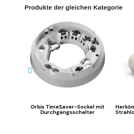
Produkte der gleichen Kategorie
SCHNELLANSICHT
ektor
Orbis TimeSaver-Sockel mit
Herköm
Durchgangsschalter
Strahl