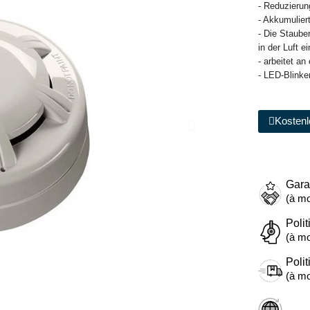
- Reduzieru
- Akkumulier
- Die Staub
in der Luft e
- arbeitet a
- LED-Blinke
Kostenl
Gara
(à mo
Polit
(à mo
Polit
(à mo