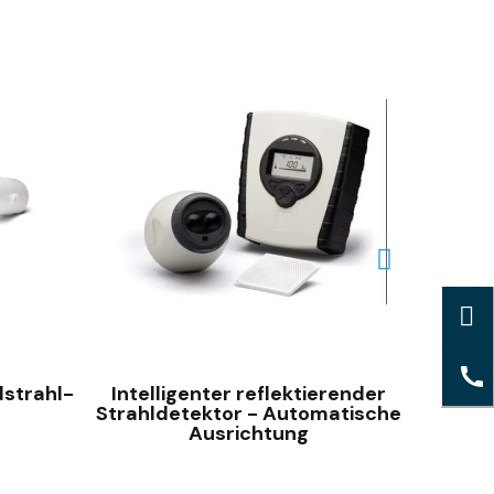
SCHNELLANSICHT
strahl-
Intelligenter reflektierender
Marin
Strahldetektor - Automatische
R
Ausrichtung