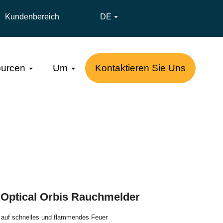
Kundenbereich
DE

urcen
Um
Kontaktieren Sie Uns
 Optical Orbis Rauchmelder
ut auf schnelles und flammendes Feuer