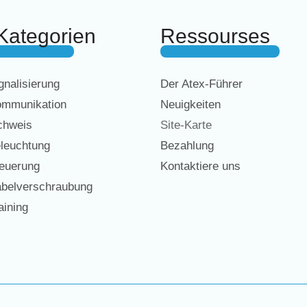
Kategorien
Ressourses
nalisierung
Der Atex-Führer
mmunikation
Neuigkeiten
chweis
Site-Karte
leuchtung
Bezahlung
euerung
Kontaktiere uns
belverschraubung
ining