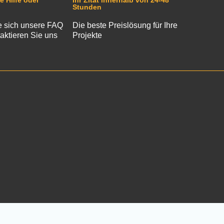
e Hilfe oder
Ihr Zitat innerhalb von 24-48
Stunden
 sich unsere FAQ
Die beste Preislösung für Ihre
aktieren Sie uns
Projekte