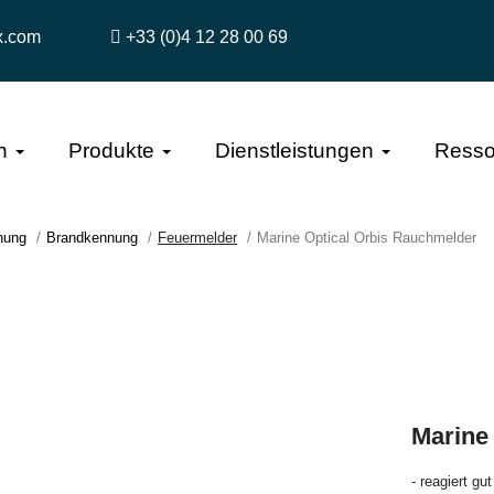
x.com
+33 (0)4 12 28 00 69
n
Produkte
Dienstleistungen
Resso
hung
Brandkennung
Feuermelder
Marine Optical Orbis Rauchmelder
Marine
- reagiert g