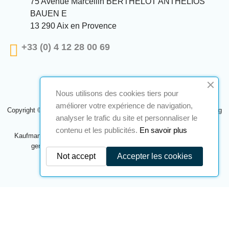
75 Avenue Marcellin BERTHELOT ANTHELIOS
BAUEN E
13 290 Aix en Provence
+33 (0) 4 12 28 00 69
Nous utilisons des cookies tiers pour
améliorer votre expérience de navigation,
Copyright © 2024 A2S ATEX. Alle Rechte vorbehalten. Eine Realisierung
analyser le trafic du site et personnaliser le
Navilog
contenu et les publicités.
En savoir plus
Kaufmann, der von der offensichtlichen Meinung des Unternehmens
genehmigt wurde,
Klicken Sie hier, um es zu überprüfen
.
Not accept
Accepter les cookies