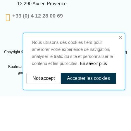
13 290 Aix en Provence
+33 (0) 4 12 28 00 69
Nous utilisons des cookies tiers pour
améliorer votre expérience de navigation,
Copyright © 2024 A2S ATEX. Alle Rechte vorbehalten. Eine Realisierung
analyser le trafic du site et personnaliser le
Navilog
contenu et les publicités.
En savoir plus
Kaufmann, der von der offensichtlichen Meinung des Unternehmens
genehmigt wurde,
Klicken Sie hier, um es zu überprüfen
.
Not accept
Accepter les cookies