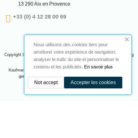
13 290 Aix en Provence
+33 (0) 4 12 28 00 69
Nous utilisons des cookies tiers pour
améliorer votre expérience de navigation,
Copyright © 2024 A2S ATEX. Alle Rechte vorbehalten. Eine Realisierung
analyser le trafic du site et personnaliser le
Navilog
contenu et les publicités.
En savoir plus
Kaufmann, der von der offensichtlichen Meinung des Unternehmens
genehmigt wurde,
Klicken Sie hier, um es zu überprüfen
.
Not accept
Accepter les cookies