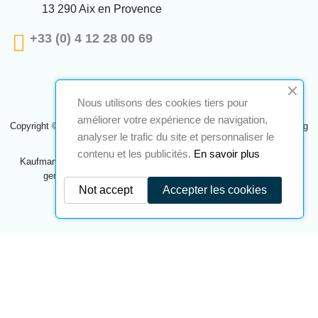
13 290 Aix en Provence
+33 (0) 4 12 28 00 69
Nous utilisons des cookies tiers pour
améliorer votre expérience de navigation,
Copyright © 2024 A2S ATEX. Alle Rechte vorbehalten. Eine Realisierung
analyser le trafic du site et personnaliser le
Navilog
contenu et les publicités.
En savoir plus
Kaufmann, der von der offensichtlichen Meinung des Unternehmens
genehmigt wurde,
Klicken Sie hier, um es zu überprüfen
.
Not accept
Accepter les cookies