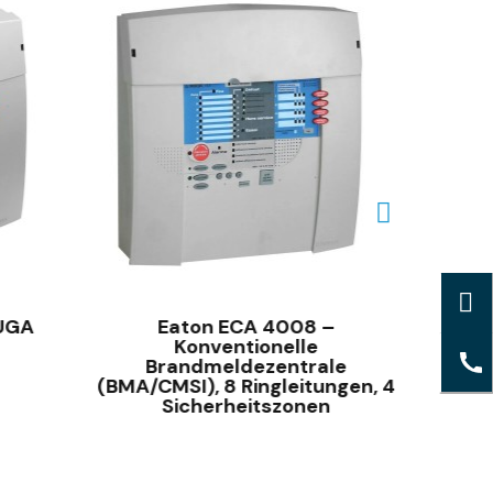
SCHNELLANSICHT
 UGA
Eaton ECA 4008 –
CMSI 
Konventionelle
Brandmeldezentrale
(BMA/CMSI), 8 Ringleitungen, 4
Sicherheitszonen