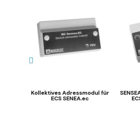
SCHNELLANSICHT
Kollektives Adressmodul für
SENSEA
are
ECS SENEA.ec
EC