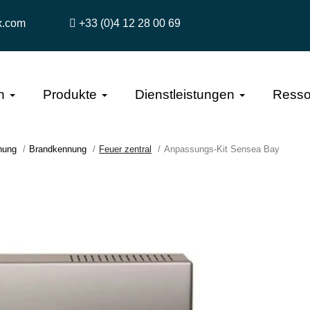
x.com
+33 (0)4 12 28 00 69
n
Produkte
Dienstleistungen
Resso
hung
Brandkennung
Feuer zentral
Anpassungs-Kit Sensea Bay