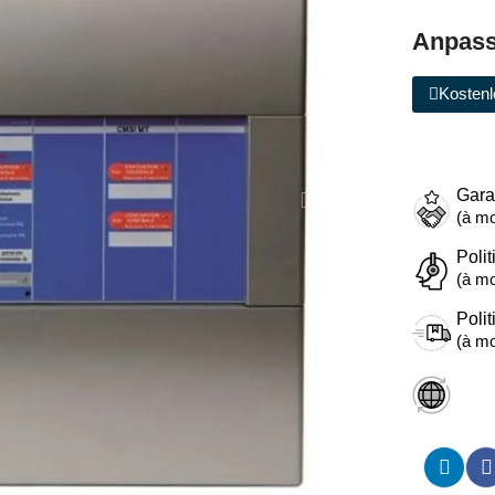
Anpass
Kostenl
Gara
(à mo
Polit
(à mo
Polit
(à mo