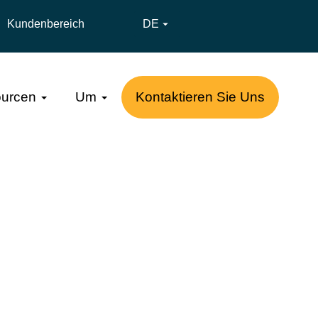
Kundenbereich
DE

urcen
Um
Kontaktieren Sie Uns