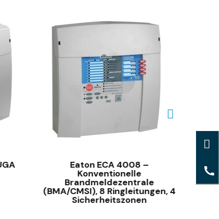
SCHNELLANSICHT
 UGA
Eaton ECA 4008 –
CMSI 
Konventionelle
Brandmeldezentrale
(BMA/CMSI), 8 Ringleitungen, 4
Sicherheitszonen