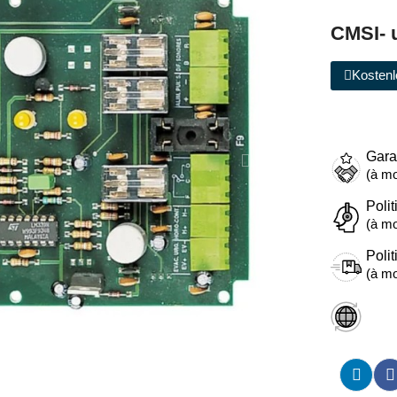
CMSI- 
Kostenl
Gara
(à mo
Polit
(à mo
Polit
(à mo