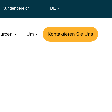
Kundenbereich
DE

urcen
Um
Kontaktieren Sie Uns