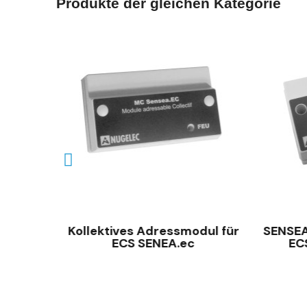
Produkte der gleichen Kategorie
SCHNELLANSICHT
Kollektives Adressmodul für
SENSEA
are
ECS SENEA.ec
EC