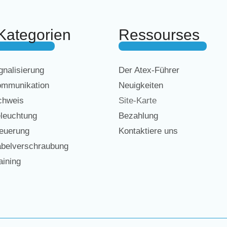
Kategorien
Ressourses
nalisierung
Der Atex-Führer
mmunikation
Neuigkeiten
chweis
Site-Karte
leuchtung
Bezahlung
euerung
Kontaktiere uns
belverschraubung
ining