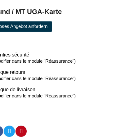
und / MT UGA-Karte
oses Angebot anfordern
nties sécurité
difier dans le module "Réassurance")
ique retours
difier dans le module "Réassurance")
ique de livraison
difier dans le module "Réassurance")