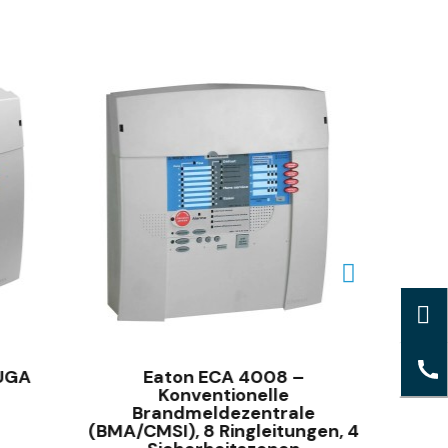
SCHNELLANSICHT
 UGA
Eaton ECA 4008 –
CMSI 
Konventionelle
Brandmeldezentrale
(BMA/CMSI), 8 Ringleitungen, 4