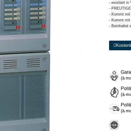
- existiert 
- PREUTIG
- Kommt mit
- Kommt mit 
- Beinhaltet
Kostenl
Gara
(à mo
Polit
(à mo
Polit
(à mo