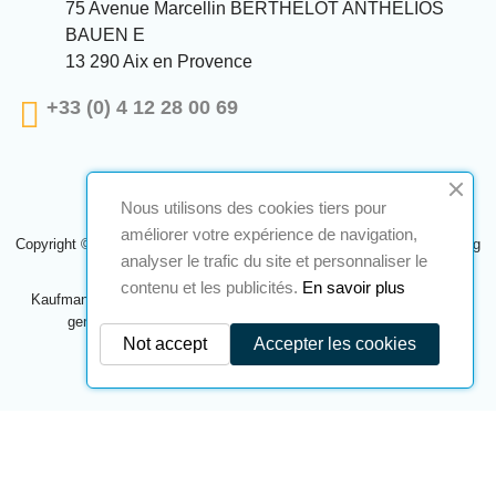
75 Avenue Marcellin BERTHELOT ANTHELIOS
BAUEN E
13 290 Aix en Provence
+33 (0) 4 12 28 00 69
Nous utilisons des cookies tiers pour
améliorer votre expérience de navigation,
Copyright © 2024 A2S ATEX. Alle Rechte vorbehalten. Eine Realisierung
analyser le trafic du site et personnaliser le
Navilog
contenu et les publicités.
En savoir plus
Kaufmann, der von der offensichtlichen Meinung des Unternehmens
genehmigt wurde,
Klicken Sie hier, um es zu überprüfen
.
Not accept
Accepter les cookies