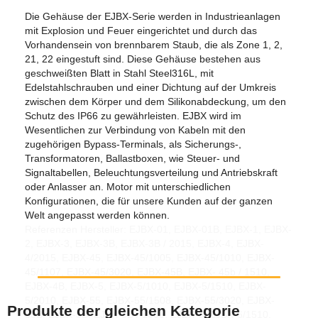
Die Gehäuse der EJBX-Serie werden in Industrieanlagen
mit Explosion und Feuer eingerichtet und durch das
Vorhandensein von brennbarem Staub, die als Zone 1, 2,
21, 22 eingestuft sind. Diese Gehäuse bestehen aus
geschweißten Blatt in Stahl Steel316L, mit
Edelstahlschrauben und einer Dichtung auf der Umkreis
zwischen dem Körper und dem Silikonabdeckung, um den
Schutz des IP66 zu gewährleisten. EJBX wird im
Wesentlichen zur Verbindung von Kabeln mit den
zugehörigen Bypass-Terminals, als Sicherungs-,
Transformatoren, Ballastboxen, wie Steuer- und
Signaltabellen, Beleuchtungsverteilung und Antriebskraft
oder Anlasser an. Motor mit unterschiedlichen
Konfigurationen, die für unsere Kunden auf der ganzen
Welt angepasst werden können.
Referenzen Hersteller: EJBX-01, EJBX-01B, EJBX-1, EJBX-
2, EJBX-3, EJBX-3B, EJBX-3B / 2015, EJBX-4, EJBX-
4/2015, EJBX-45, EJBX-45/1005, EJBX-45/1010, EJBX-
45/1107, EJBX-45/3020, EJBX-45B, EJBX- 45b / 1510,
EJBX-4B, EJBX-5, EJBX-5/1010, EJBX-5/1510, EJBX-
5/2010, EJBX-55, EJBX-55/1508, EJBX-55/3020, EJBX-
Produkte der gleichen Kategorie
55B, EJBX-5B, EJBX-5B / 1006, EJBX-6, EJBX-6/1510,