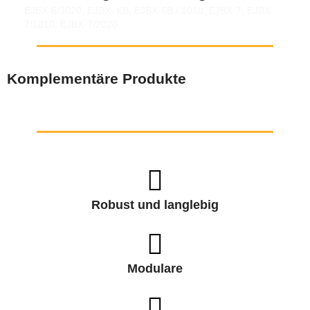
EJBX-6/3020, EJBX- 6B, EJBX-6B / 1010, EJBX-7, EJBX-
7/1010, EJBX-7/2020
Komplementäre Produkte
Robust und langlebig
Modulare