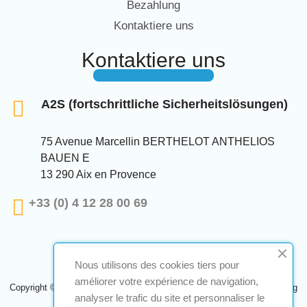
Bezahlung
Kontaktiere uns
Kontaktiere uns
A2S (fortschrittliche Sicherheitslösungen)
75 Avenue Marcellin BERTHELOT ANTHELIOS
BAUEN E
13 290 Aix en Provence
+33 (0) 4 12 28 00 69
Nous utilisons des cookies tiers pour
améliorer votre expérience de navigation,
Copyright © 2024 A2S ATEX. Alle Rechte vorbehalten. Eine Realisierung
analyser le trafic du site et personnaliser le
Navilog