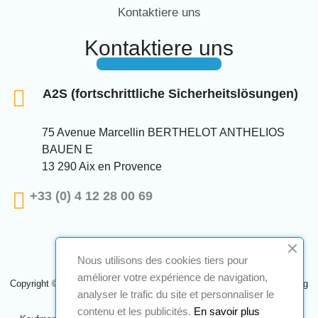
Kontaktiere uns
Kontaktiere uns
A2S (fortschrittliche Sicherheitslösungen)
75 Avenue Marcellin BERTHELOT ANTHELIOS
BAUEN E
13 290 Aix en Provence
+33 (0) 4 12 28 00 69
Nous utilisons des cookies tiers pour
améliorer votre expérience de navigation,
Copyright © 2024 A2S ATEX. Alle Rechte vorbehalten. Eine Realisierung
analyser le trafic du site et personnaliser le
Navilog
contenu et les publicités.
En savoir plus