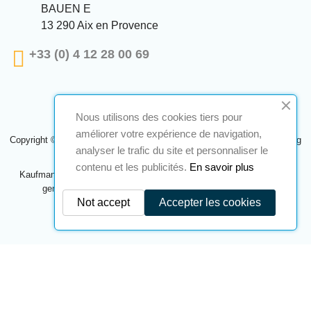
BAUEN E
13 290 Aix en Provence
+33 (0) 4 12 28 00 69
Nous utilisons des cookies tiers pour
améliorer votre expérience de navigation,
Copyright © 2024 A2S ATEX. Alle Rechte vorbehalten. Eine Realisierung
analyser le trafic du site et personnaliser le
Navilog
contenu et les publicités.
En savoir plus
Kaufmann, der von der offensichtlichen Meinung des Unternehmens
genehmigt wurde,
Klicken Sie hier, um es zu überprüfen
.
Not accept
Accepter les cookies