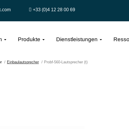
x.com
+33 (0)4 12 28 00 69
n
Produkte
Dienstleistungen
Resso
r
Einbaulautsprecher
Probf-560-Lautsprecher (t)