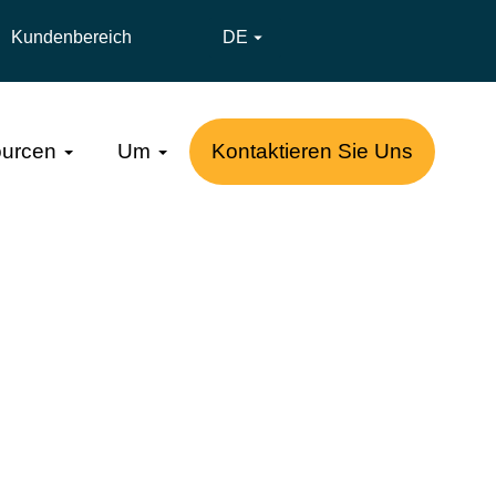
Kundenbereich
DE

urcen
Um
Kontaktieren Sie Uns