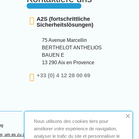
A2S (fortschrittliche
Sicherheitslösungen)
75 Avenue Marcellin
BERTHELOT ANTHELIOS
BAUEN E
13 290 Aix en Provence
+33 (0) 4 12 28 00 69
Nous utilisons des cookies tiers pour
og
améliorer votre expérience de navigation,
er, um es zu überprüfen
.
analyser le trafic du site et personnaliser le