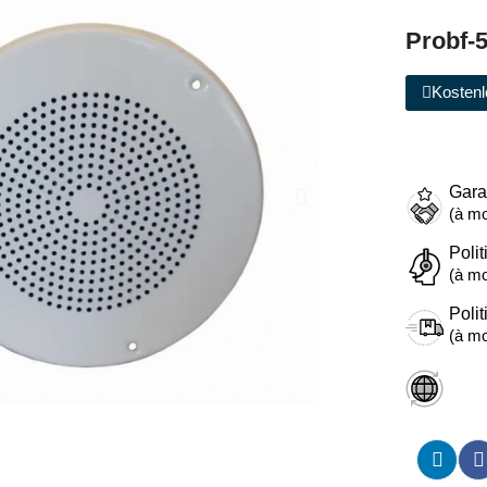
Probf-5
Kostenl
Gara
(à mo
Polit
(à mo
Polit
(à mo