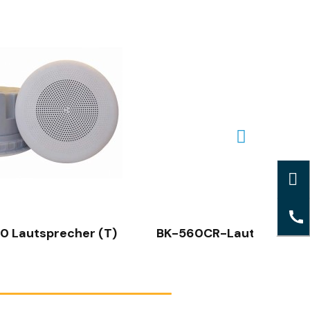
SCHNELLANSICHT
r (T)
BK-560CR-Lautsprecher (t)
BP-