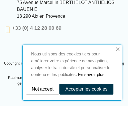
75 Avenue Marcellin BERTHELOT ANTHELIOS
BAUEN E
13 290 Aix en Provence
+33 (0) 4 12 28 00 69
Nous utilisons des cookies tiers pour
améliorer votre expérience de navigation,
Copyright © 2024 A2S ATEX. Alle Rechte vorbehalten. Eine Realisierung
analyser le trafic du site et personnaliser le
Navilog
contenu et les publicités.
En savoir plus
Kaufmann, der von der offensichtlichen Meinung des Unternehmens
genehmigt wurde,
Klicken Sie hier, um es zu überprüfen
.
Not accept
Accepter les cookies