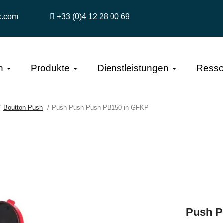
x.com
+33 (0)4 12 28 00 69
n
Produkte
Dienstleistungen
Resso
Boutton-Push
Push Push Push PB150 in GFKP
Push P