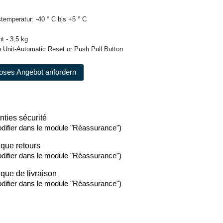
emperatur: -40 ° C bis +5 ° C
t - 3,5 kg
e Unit-Automatic Reset or Push Pull Button
oses Angebot anfordern
nties sécurité
difier dans le module "Réassurance")
ique retours
difier dans le module "Réassurance")
ique de livraison
difier dans le module "Réassurance")