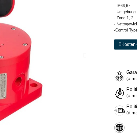
- IP66,67
- Umgebungst
- Zone 1, 2
- Nettogewich
-Control Typ
Kostenl
Gara
(à mo
Polit
(à mo
Polit
(à mo