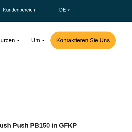
Kundenbereich
DE

urcen
Um
Kontaktieren Sie Uns
ush Push PB150 in GFKP