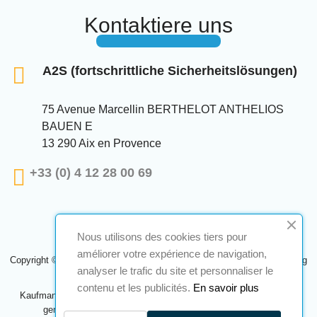
Kontaktiere uns
A2S (fortschrittliche Sicherheitslösungen)
75 Avenue Marcellin BERTHELOT ANTHELIOS
BAUEN E
13 290 Aix en Provence
+33 (0) 4 12 28 00 69
Nous utilisons des cookies tiers pour
améliorer votre expérience de navigation,
Copyright © 2024 A2S ATEX. Alle Rechte vorbehalten. Eine Realisierung
analyser le trafic du site et personnaliser le
Navilog
contenu et les publicités.
En savoir plus
Kaufmann, der von der offensichtlichen Meinung des Unternehmens
genehmigt wurde,
Klicken Sie hier, um es zu überprüfen
.