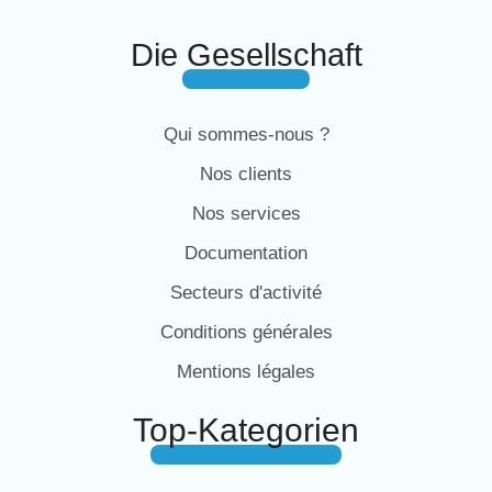
cap859509v1dtsk1, cap859509v1dtsk2,
cap859509v1dtsk3, cap859509v1k1, cap859509v1k2,
Die Gesellschaft
cap859594v1dtsk1, cap859594v1dtsk2,
cap859594v1dtsk3, cap859594v1k1, cap859594v1k2,
Cap859599V1, CAP859599V1DTSK1,
CAP859599V1DTSK2, CAP859599V1DTSK3,
Qui sommes-nous ?
CAP859599V1K1, CAP859604V1, Cap859604V1DTSK1,
CAP859604V1DTSK2, CAP859604V1DTSK3,
Nos clients
CAP859604V1K1, CAP859609V1, CAP859609V1DTSK1,
CAP859609V1DTSK2, CAP859609V1DSK3,
Nos services
CAP859609V1K1, CAP85960V1K2, CAP859704V1,
CAP859704V1DTSK1, CAP859704V1DTSK2,
Documentation
CAP859704V1DTSK3, CAP859704V1K2, CAP859709V1,
Secteurs d'activité
CAP859709V1DTSK1, CAP859709V1DTSK2,
CAP859709V1DTSK3, CAP859709V1K1, CAP859709V1K2
Conditions générales
Mentions légales
Top-Kategorien