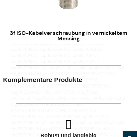
CAP856804V1, CAP856804V1K1, CAP856804V1K2,
CAP856809V1, CAP856809V1K2, CAP856894V1,
CAP856894V1K1, CAP856894V1K2, CAP856899V1,
SCHNELLANSICHT
CAP856899V1K1, CAP856899V1K2, CAP856904V1,
cap856904v1k1, cap856904v1k2, cap856909v1,
cap856909v1k2, cap856994v1, cap856994v1k1,
3f ISO-Kabelverschraubung in vernickeltem
cap856994v1k2, cap856999v1, cap856999v1k2,
Messing
cap857004v1, cap857004v1k1, cap857004v1k2,
cap857009v1, cap857009v1k1, cap85709v1k2,
cap857094v1, cap857094v1k1, cap857094v1,
cap857099v1, cap857099v1k2, cap857204v1,
cap857204v1dtsk1, cap857204v1dtsk2, cap857204v1dsk3,
cap857204v1k1, cap857209v1, Cap857209V1DTSK1,
Komplementäre Produkte
CAP857209V1DTSK2, CAP857209V1DTSK3,
CAP857209V1K1, CAP857209V1K2, CAP857294V1,
Cap857294V1DTSK1, CAP857294V1DTSK2,
CAP857294V1DTSK3, CAP857294V1K1, CAP857294V1K2,
Cap857299V1, CAP857299V1DTSK1,
CAP857299V1DTSK2, CAP857299V1DTSK3,
CAP857299V1K1, CAP857299V1K2, cap857304v1,
cap857304v1dtsk1, cap857304v1dtsk2, cap857304v1dsk3,
cap857304v1k1, cap857309v1, cap857309v1dtsk1,
cap857309v1dtsk2, cap857309v1dtsk3, cap857309v1k2,
Robust und langlebig