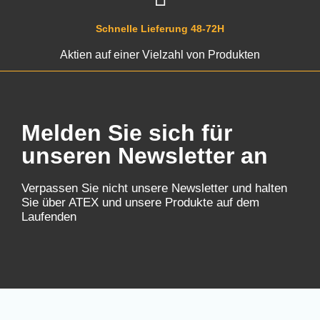
cap859094v1, cap859094v1k2, cap859099v1,
cap859099v1k1, cap859099k2, cap859204v1,
Schnelle Lieferung 48-72H
cap859204v1dtsk1, Cap859204V1DTSK2,
Aktien auf einer Vielzahl von Produkten
CAP859204V1DSK3, CAP859204V1K1, CAP859204V1K2,
CAP859209V1, CAP859209V1DTSK1,
CAP859209V1DTSK2, CAP859209V1DSK3,
CAP859209V1K1, CAP859209V1K2, CAP859294V1,
CAP859294V1DTSK1, CAP859294V1DTSK2,
Melden Sie sich für
CAP859294V1DSK3, CAP859294V1K1, CAP859294V1K2,
CAP859299V1, Cap859299V1DTSK1,
unseren Newsletter an
CAP859299V1DTSK2, CAP859299V1DTSK3,
CAP859299V1K1, CAP859299V1K2, CAP859404V1,
cap859404v1dsk1, cap859404v1dtsk2, cap859404v1dsk3,
Verpassen Sie nicht unsere Newsletter und halten
cap859404v1k1, cap859404v1k2, cap859409v1,
Sie über ATEX und unsere Produkte auf dem
cap859409v1dtsk1, cap859409v1dtsk2, cap859409v1dsk3,
Laufenden
cap859409v1k1, cap859409v1k2, cap859494v1,
cap859494v1dtsk1, cap859494v1dtsk2, cap859494v1dsk3,
cap859494v1k1, cap859494v1k2, Cap859499V1,
CAP859499V1DTSK1, CAP859499V1DTSK2,
CAP859499V1DTSK3, CAP859499V1K1, CAP859499V1K2,
cap859504v1, cap859504v1dtsk1, cap859504v1dtsk2,
cap859504v1dsk3, cap859504v1k1, cap859504v1k2,