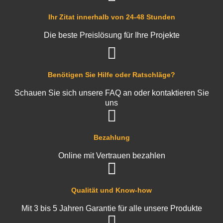
cap858594v1, cap858594v1k1, cap858594v1k2,
cap858599v1, cap858599v1k1, cap858599v1k2,
Ihr Zitat innerhalb von 24-48 Stunden
cap858604v1, cap858604v1k1, cap858604v1k2,
cap858609v1, cap858609v1k1, cap858609v1k2,
Die beste Preislösung für Ihre Projekte
cap858674v1, cap858674v1k1, cap858674v1k2,
cap858679v1, cap858679v1k1, cap858679v1k2,
cap858694v1, cap858694v1k1, cap858694v1k2,
cap858699v1, cap858699v1k1, cap858699v1k2,
Benötigen Sie Hilfe oder Ratschläge?
cap858704v1, cap858704v1k1, cap858709v1,
cap858709v1k1, cap858709v1k2, cap858774v1,
Schauen Sie sich unsere FAQ an oder kontaktieren Sie
cap858774v1k1, cap858774v1k2, cap858779v1,
uns
cap858779v1k1, cap858779v1k2, cap858794v1,
cap858794v1k1, cap858794v1k2, cap858799v1,
cap858799v1k1, cap858799v1k2, cap858804v1,
Bezahlung
cap858804v1k1, cap858804v1k2, cap858809v1,
cap858809v1k1, cap858809v1k2, cap858894v1,
Online mit Vertrauen bezahlen
cap858894v1k1, cap858894v1k2, cap858899v1,
cap858899v1k1, cap858999v1, cap858904v1,
cap858904v1k1, cap858909v1, cap858909v1k1,
Qualität und Know-how
cap858909v1k2, cap858994v1k1, cap858994v1k2,
cap858999v1, cap858999v1k1, cap858999v1k2,
Mit 3 bis 5 Jahren Garantie für alle unsere Produkte
cap859004v1, cap859004v1k1, cap859004v1k2,
cap859009v1, cap859009v1k1, cap859009v1k2,