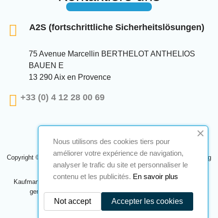
A2S (fortschrittliche Sicherheitslösungen)
75 Avenue Marcellin BERTHELOT ANTHELIOS
BAUEN E
13 290 Aix en Provence
+33 (0) 4 12 28 00 69
Nous utilisons des cookies tiers pour
améliorer votre expérience de navigation,
Copyright © 2024 A2S ATEX. Alle Rechte vorbehalten. Eine Realisierung
analyser le trafic du site et personnaliser le
Navilog
contenu et les publicités.
En savoir plus
Kaufmann, der von der offensichtlichen Meinung des Unternehmens
genehmigt wurde,
Klicken Sie hier, um es zu überprüfen
.
Not accept
Accepter les cookies