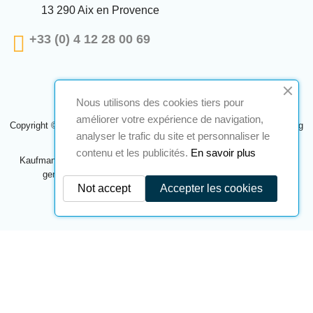
13 290 Aix en Provence
+33 (0) 4 12 28 00 69
Nous utilisons des cookies tiers pour
améliorer votre expérience de navigation,
Copyright © 2024 A2S ATEX. Alle Rechte vorbehalten. Eine Realisierung
analyser le trafic du site et personnaliser le
Navilog
contenu et les publicités.
En savoir plus
Kaufmann, der von der offensichtlichen Meinung des Unternehmens
genehmigt wurde,
Klicken Sie hier, um es zu überprüfen
.
Not accept
Accepter les cookies