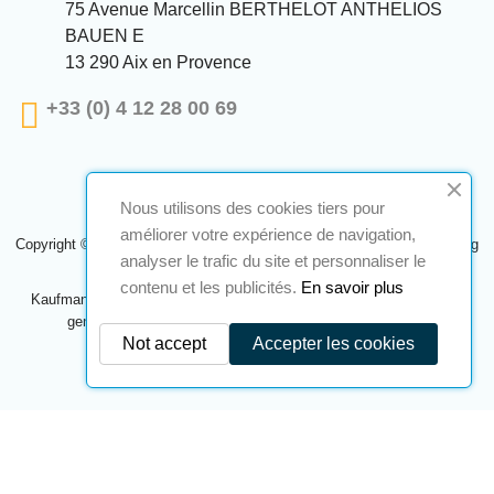
75 Avenue Marcellin BERTHELOT ANTHELIOS
BAUEN E
13 290 Aix en Provence
+33 (0) 4 12 28 00 69
Nous utilisons des cookies tiers pour
améliorer votre expérience de navigation,
Copyright © 2024 A2S ATEX. Alle Rechte vorbehalten. Eine Realisierung
analyser le trafic du site et personnaliser le
Navilog
contenu et les publicités.
En savoir plus
Kaufmann, der von der offensichtlichen Meinung des Unternehmens
genehmigt wurde,
Klicken Sie hier, um es zu überprüfen
.
Not accept
Accepter les cookies