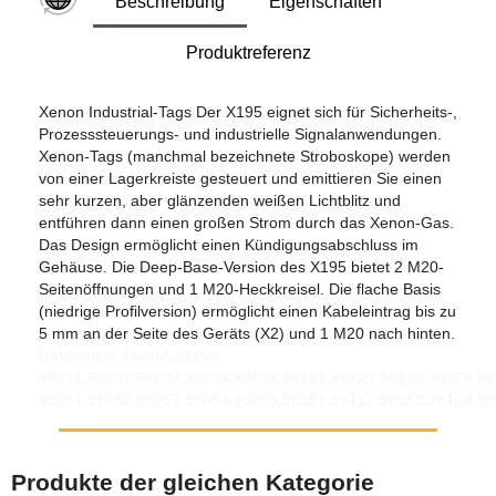
Beschreibung
Eigenschaften
Produktreferenz
Xenon Industrial-Tags Der X195 eignet sich für Sicherheits-,
Prozesssteuerungs- und industrielle Signalanwendungen.
Xenon-Tags (manchmal bezeichnete Stroboskope) werden
von einer Lagerkreiste gesteuert und emittieren Sie einen
sehr kurzen, aber glänzenden weißen Lichtblitz und
entführen dann einen großen Strom durch das Xenon-Gas.
Das Design ermöglicht einen Kündigungsabschluss im
Gehäuse. Die Deep-Base-Version des X195 bietet 2 M20-
Seitenöffnungen und 1 M20-Heckkreisel. Die flache Basis
(niedrige Profilversion) ermöglicht einen Kabeleintrag bis zu
5 mm an der Seite des Geräts (X2) und 1 M20 nach hinten.
References Manufacturer:
98031,98032,98033,98034,98035,98121,98122,98123,98124,98
98051,98052,98053,98054,98055,98151,98152,98153,98154,9
Produkte der gleichen Kategorie