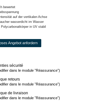
ich bewertet
riebsspannung
intensität auf der vertikalen Achse
taucher wasserdicht im Wasser
d Polycarbonatkörper in UV stabil
oses Angebot anfordern
nties sécurité
difier dans le module "Réassurance")
ique retours
difier dans le module "Réassurance")
ique de livraison
difier dans le module "Réassurance")