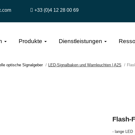
x.com
+33 (0)4 12 28 00 69
n
Produkte
Dienstleistungen
Resso
elle optische Signalgeber
LED-Signalbaken und Warnleuchten | A2S
Flas
Flash-F
- lange LED