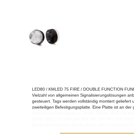
LED80 / KMLED 75 FIRE / DOUBLE FUNCTION FUNKTION 
Vielzahl von allgemeinen Signalisierungslösungen anbi
gesteuert. Tags werden vollständig montiert geliefert
zweiteiligen Befestigungsplatte. Eine Platte ist an de
References Manufacturer: 98301,98302,98303,9830
98405,9841,154,004,384,004,384,384,384,384,384,3
98432,98433,98434,98435,98501,98502,98503,9850