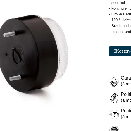
- sehr hell
- kontinuierl
- Große Bet
- 120 ° Licht
- Staub und 
- Linsen- un
Kostenl
Gara
(à mo
Polit
(à mo
Polit
(à mo