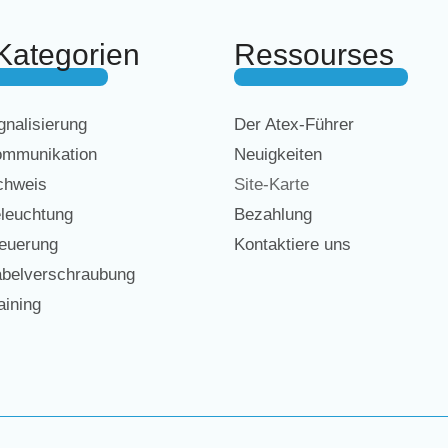
Kategorien
Ressourses
nalisierung
Der Atex-Führer
mmunikation
Neuigkeiten
chweis
Site-Karte
leuchtung
Bezahlung
euerung
Kontaktiere uns
belverschraubung
ining