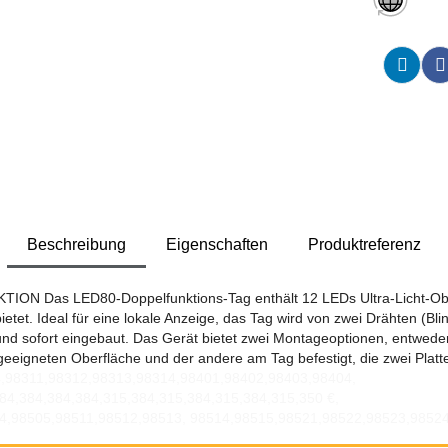
Beschreibung
Eigenschaften
Produktreferenz
Das LED80-Doppelfunktions-Tag enthält 12 LEDs Ultra-Licht-Oberflä
etet. Ideal für eine lokale Anzeige, das Tag wird von zwei Drähten (Bl
 und sofort eingebaut. Das Gerät bietet zwei Montageoptionen, entwede
r geeigneten Oberfläche und der andere am Tag befestigt, die zwei Platt
4,98311,98312,98313,98314,98401,98402,98403,98404,
84,384,384,384,315,384,315,384,315,384,315,350 €,
4,98505,98511,98512,98513, 98514,98515,98521,98522,98523,9852