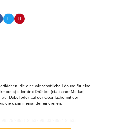
chen, die eine wirtschaftliche Lösung für eine
inkmodus) oder drei Drähten (statischer Modus)
r auf Dübel oder auf der Oberfläche mit der
en, die dann ineinander eingreifen.
4,98525,98531,98532,98533,98534,98535