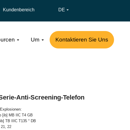
Kundenbereich
DE

urcen
Um
Kontaktieren Sie Uns
Serie-Anti-Screening-Telefon
 Explosionen:
b [ib] MB IIC T4 GB
[ib] TB IIIC T135 ° DB
 21, 22