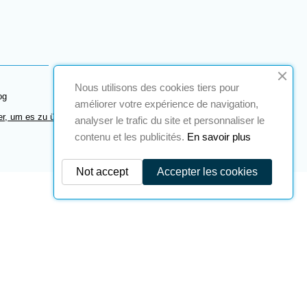
Nous utilisons des cookies tiers pour
og
améliorer votre expérience de navigation,
er, um es zu überprüfen
.
analyser le trafic du site et personnaliser le
contenu et les publicités.
En savoir plus
Not accept
Accepter les cookies