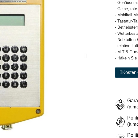
- Gehäusemat
- Gelbe, rot
- Mobilteil 
- Tastatur-T
- Betriebstem
- Wetterbest
- Netztelton
- relative L
- M.T.B.F. m
- Häkeln Sie
Kostenl
Gara
(à mo
Polit
(à mo
Polit