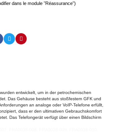
difier dans le module "Réassurance")
 wurden entwickelt, um in der petrochemischen
wendet. Das Gehäuse besteht aus stoßfestem GFK und
Anforderungen an analoge oder VoIP-Telefone erfüllt,
onzipiert, dass er den ultimativen Gebrauchskomfort
et. Das Telefongerät verfügt über einen Bildschirm
-007, FRA0038-008, FRA0038-009, FRA0038-010,