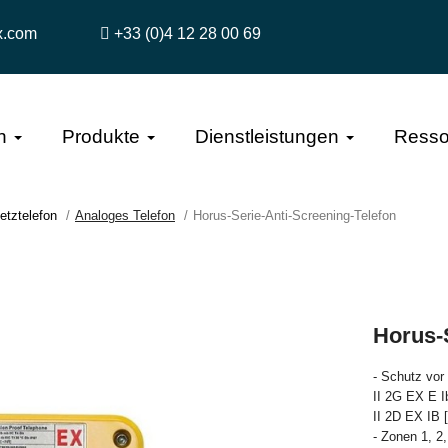
x.com
+33 (0)4 12 28 00 69
n
Produkte
Dienstleistungen
Resso
tztelefon
Analoges Telefon
Horus-Serie-Anti-Screening-Telefon
Horus-
- Schutz vor
II 2G EX E I
II 2D EX IB 
- Zonen 1, 2,