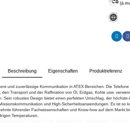
(à mo
Beschreibung
Eigenschaften
Produktreferenz
here und zuverlässige Kommunikation in ATEX-Bereichen. Die Telefone
ung, den Transport und der Raffination von Öl, Erdgas, Kohle usw. ver
. Sein robustes Design bietet einen perfekten Umschlag, der höchste 
he Missionskommunikation und High-Sicherheitsanwendungen. Es ist so k
zehnte führender Fachwissenschaften und Know-how auf dem Markt biet
edrigen Temperaturen.
2, FRA0038-003, FRA0038-004, FRA0038-005, FRA838-006, FRA0038