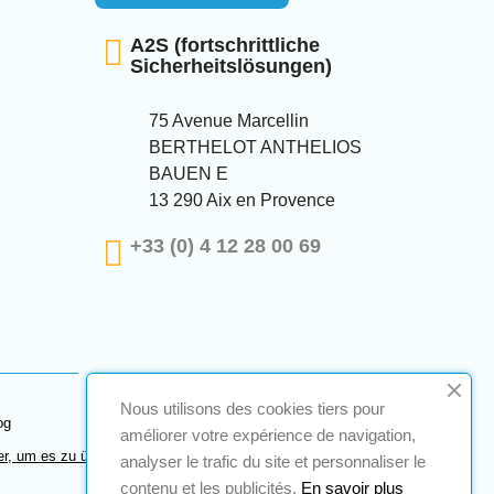
A2S (fortschrittliche
Sicherheitslösungen)
75 Avenue Marcellin
BERTHELOT ANTHELIOS
BAUEN E
13 290 Aix en Provence
+33 (0) 4 12 28 00 69
Nous utilisons des cookies tiers pour
og
améliorer votre expérience de navigation,
er, um es zu überprüfen
.
analyser le trafic du site et personnaliser le
contenu et les publicités.
En savoir plus