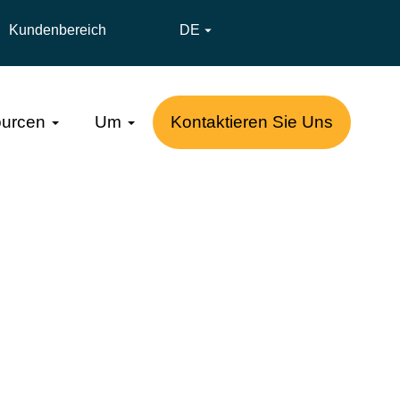
Kundenbereich
DE

urcen
Um
Kontaktieren Sie Uns