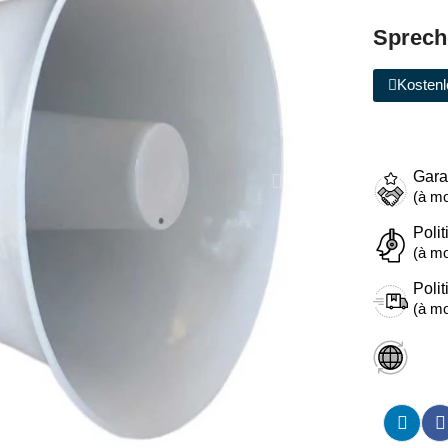
Sprech
Kostenl
Gara
(à mo
Polit
(à mo
Polit
(à mo