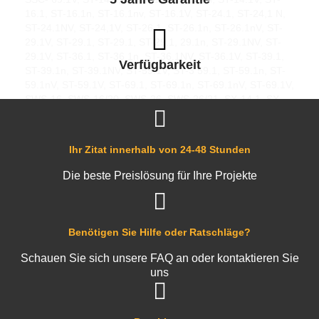
16.1, ST-16.1n, ST-16.1nv, ST-16.1V, ST-24.1, ST-24,1 N,
ST-24.1NV, ST-24,1V, ST-26.1, ST-26.1n, ST-26.1nV, ST-
29.1V, ST-29.1, ST-29.1, ST-29.1, 29.1n, ST-29.1NV, ST-
29.1V, ST-36.1, ST-36.1n, ST-36.1NV, ST-36.1V, ST-39.1,
Verfügbarkeit
ST-39.1n, ST-39.1NV, ST-59.1V, ST-3 59.1, ST-59.1n, ST-
59.1nV, ST-59.1V, ST-69.1, ST-69.1n, ST-69.1nV, ST-69.1V,
SWS-16, SWS-16/20, SWS-26, SWS-26/21, SX-14.1, SX-
14.1n, SX-14.1nV, SX-14.1V, SX- 16.1, SX-16.1n, SX-
16.1nV, SX-16.1V, SX-24.1, SX -24.1n, SX-24.1nV, SX-
24.1V, SX-26.1, SX-26.1n, SX- 26.1nV, SX-26.1V, SX-29.1,
Ihr Zitat innerhalb von 24-48 Stunden
SX-29.1n, SX-29.1nV, S -29.1V, SX-36.1, SX-36.1n, SX-
36.1nV, SX-36.1V, SX- 39.1, SX-39.1n, SX-39.1nV, SX-
Die beste Preislösung für Ihre Projekte
39.1V, SX-59, SX-59.1n, SX-59.1n, SX-59.1V, SX-69.1, SX-
69.1n, SX-69.1nV, SX-69.1V
Benötigen Sie Hilfe oder Ratschläge?
Schauen Sie sich unsere FAQ an oder kontaktieren Sie
uns