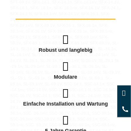
SFT-69.1V, SFX-14.1, SFX-14.1n, SFX-14.1nV, SFX-14.1V,
SFX-16.1, SFX- 16.1n, SFX- 16.1nV, SFX-16.1V, SFX-24.1,
SFX-24,1 N, SFX-24.1nV, SFX-24.1V, SFX-26.1, SFX-
26.1n, SFX -26.1nV, SFX-26.1V, SFX-29.1, SFX-29.1n,
SFX-29.1nV, SFX-29.1V, SFX-36.1, SFX-36.1n, SFX-
36.1nV, SFX-36.1V, SFX-39.1, SFX-39.1n, SFX-39.1nV,
SFX-39.1V, SFX-59.1, SFX-59.1n, SFX-59.1nV, SFX-
59.1V, SFX-69.1, SFX-69.1n, SFX-69.1nV, SFX-69.1V, SL-
14.1, SL-14.1n, SL-14.1nV, SL-14,1V, SL-16,1, SL -16.1n,
Robust und langlebig
SL-16.1nV, SL-16,1V, SL-24,1, SL-24,1 N, SL-24.1nV, SL-
24,1V, SL-26.1, SL-26.1n, SL-26.1nV, Sl-26.1V, SL-29,1 SL
-29.1n, SL-29.1nV, SL-29.1V, SL-36.1, SL-36.1n, SL-
36.1nV, SL-36.1V, SL-39.1, SL-39.1n, SL-39.1nV, SL-39.1V,
Modulare
SL- 59.1, SL-59.1n, SL-59.1nV, SL-59.1V, SL-69.1, SL-
69.1n, SL-69.1nV, SL-69.1V, SSC-14.1, SSC-14.1n, SSC
-14.1nv, SSC-14.1V, SSC-16.1, SSC-16,1 N, SSC-16.1nV,
SSC-16.1V, SSC-24.1, SSC-24,1 N, SSC- 24.1nV, SSC-
24,1V, S -26.1, SSC-26.1n, SSC-26.1NV, SSC-26.1V, SSC-
Einfache Installation und Wartung
29.1, SSC-29.1n, SSC-29.1nV, SSC-29.1V, SSC-36.1, SSC-
36.1n, SSC- 36.1nV, SSC-36.1V, SSC-39.1, SSC-39.1n,
SSC-39.1nv, SSC-39.1V, SSC-59.1, SSC-59.1n, SSC-
59.1nV, SSC- 59.1V, SSC-69.1, SSC-69.1n, SSC-69.1nV,
5 Jahre Garantie
SSC- 69.1V, ST-14.1, ST-14.1n, ST-14.1n, ST-14.1V, ST-