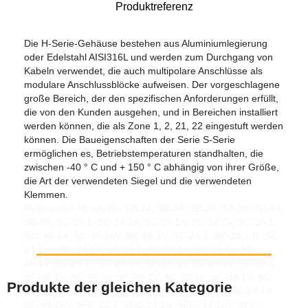
Produktreferenz
Die H-Serie-Gehäuse bestehen aus Aluminiumlegierung
oder Edelstahl AISI316L und werden zum Durchgang von
Kabeln verwendet, die auch multipolare Anschlüsse als
modulare Anschlussblöcke aufweisen. Der vorgeschlagene
große Bereich, der den spezifischen Anforderungen erfüllt,
die von den Kunden ausgehen, und in Bereichen installiert
werden können, die als Zone 1, 2, 21, 22 eingestuft werden
können. Die Baueigenschaften der Serie S-Serie
ermöglichen es, Betriebstemperaturen standhalten, die
zwischen -40 ° C und + 150 ° C abhängig von ihrer Größe,
die Art der verwendeten Siegel und die verwendeten
Klemmen.
Referenzen Hersteller: SB-14, SB-24, SB-26, SB-36, SB-59,
SB-69, SC-14.1, SC-14.1n, SC-14.1n, SC-14.1V, SC-16.1,
SC- 16.1n, SC-16.1nV, SC-16,1V, SC-24.1, SC-24,1 N, SC-
24.1nV, SC-24,1V, SC-26.1, SC-26.1n, SC-26.1n, SC-
26.1V, SC-29.1, SC -29.1n, SC-29.1n, SC-29.1V, SC-36.1,
SC-36.1n, SC-36.1n, SC-36.1V, SC-39.1n, SC-39.1V, SC-
Produkte der gleichen Kategorie
59, SC-59.1n, SC -59.1nV, SC-59.1V, SC-69.1, SC-69.1n,
SC-69.1nV, SFC-14.1, SFC-14.1n, SFC- 14.1nV, SFC-