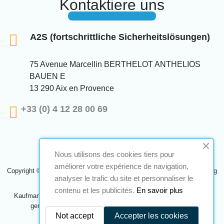
Kontaktiere uns
A2S (fortschrittliche Sicherheitslösungen)
75 Avenue Marcellin BERTHELOT ANTHELIOS
BAUEN E
13 290 Aix en Provence
+33 (0) 4 12 28 00 69
Nous utilisons des cookies tiers pour
améliorer votre expérience de navigation,
Copyright © 2024 A2S ATEX. Alle Rechte vorbehalten. Eine Realisierung
analyser le trafic du site et personnaliser le
Navilog
contenu et les publicités.
En savoir plus
Kaufmann, der von der offensichtlichen Meinung des Unternehmens
genehmigt wurde,
Klicken Sie hier, um es zu überprüfen
.
Not accept
Accepter les cookies